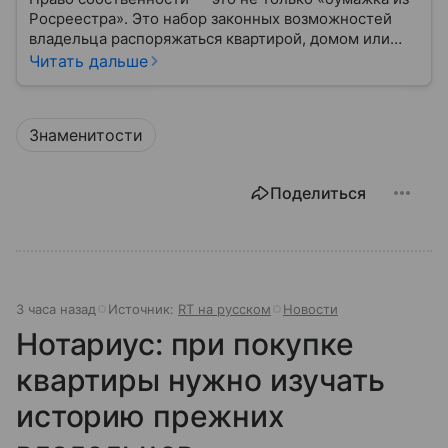
Росреестра». Это набор законных возможностей
владельца распоряжаться квартирой, домом или
участком: жить, сдавать, продавать, дарить,
Читать дальше
закладывать.
Знаменитости
Поделиться
3 часа назад
Источник:
RT на русском
Новости
Нотариус: при покупке
квартиры нужно изучать
историю прежних