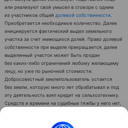
или реализуют свой умысел в сговоре с одним
из участников общей
долевой собственности
.
Приобретается необходимое количество. Далее
инициируется фактический выдел земельного
участка за счет имеющихся долей. Право долевой
собственности при выделе прекращается, далее
выделенный участок может быть продан
без каких-либо ограничений любому желающему
лицу, но уже по рыночной стоимости.
Добросовестный землепользователь остается
без земли, которую много лет обрабатывал и под
эту деятельность взял кредит на сельхозтехнику.
Средств и времени на судебные тяжбы у него нет,
его хозяйство фактически разорено действиями
лиц, организовавших такой способ рейдерского
захвата земель.