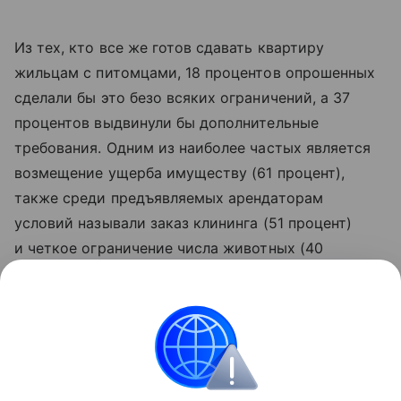
Из тех, кто все же готов сдавать квартиру
жильцам с питомцами, 18 процентов опрошенных
сделали бы это безо всяких ограничений, а 37
процентов выдвинули бы дополнительные
требования. Одним из наиболее частых является
возмещение ущерба имуществу (61 процент),
также среди предъявляемых арендаторам
условий называли заказ клининга (51 процент)
и четкое ограничение числа животных (40
процентов). Повышенный залог не вошел в тройку
самых популярных требований, равно как
и подъем арендной платы на 10−20 процентов.
Аренда