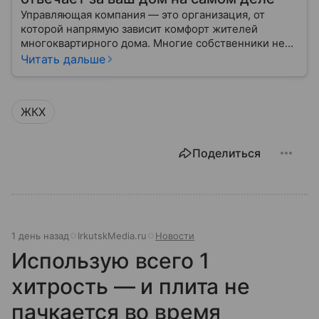
Управляющая компания — это организация, от
которой напрямую зависит комфорт жителей
многоквартирного дома. Многие собственники не
до конца понимают, какие именно услуги УК
Читать дальше
обязана предоставлять, как регулируется ее работа
и что делать, если обязанности выполняются плохо.
ЖКХ
Поделиться
1 день назад
IrkutskMedia.ru
Новости
Использую всего 1
хитрость — и плита не
пачкается во время