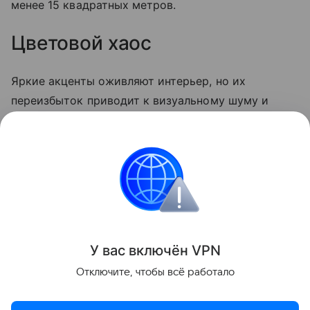
менее 15 квадратных метров.
Цветовой хаос
Яркие акценты оживляют интерьер, но их
переизбыток приводит к визуальному шуму и
дисгармонии. Важно не только соблюдать меру, но
и грамотно сочетать цвета и фактуры
декоративных элементов, чтобы создать стильный
и целостный образ.
Архитектура и дизайн
У вас включ
ён
V
P
N
Поделиться
Отключите, чтобы всё работало