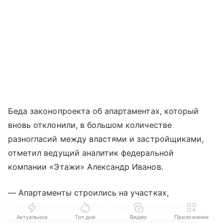
Беда законопроекта об апартаментах, который
вновь отклонили, в большом количестве
разногласий между властями и застройщиками,
отметил ведущий аналитик федеральной
компании «Этажи» Александр Иванов.
— Апартаменты строились на участках,
не предназначенных для жилья, без расчета
Актуальное
Топ дня
Видео
Приложение
на необходимую социальную инфраструктуру.